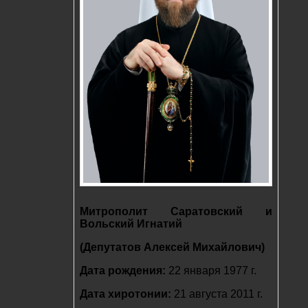
Митрополит Саратовский и
Вольский Игнатий
(Депутатов Алексей Михайлович)
Дата рождения:
22 января 1977 г.
Дата хиротонии:
21 августа 2011 г.