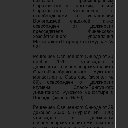
назначен Преосвященным
Саратовским и Вольским, главой
Саратовской митрополии, с
освобождением от управления
Вологодской епархией; также
освобожден от должности
председателя Финансово-
хозяйственного управления
Московского Патриархата (журнал №
52).
Решением Священного Синода от 20
ноября 2020 г. утвержден в
должности священноархимандрита
Спасо-Преображенского мужского
монастыря г. Саратова (журнал №
89), освобожден от должности
игумена Спасо-Прилуцкого
Димитриева мужского монастыря г.
Вологды (журнал № 90).
Решением Священного Синода от 29
декабря 2020 г. (журнал № 120)
утвержден в должности
священноархимандрита Никольского
мужского монастыря г. Саратова.