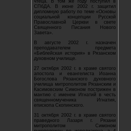
чтеца. В том же году поступил в
СПбДА. В июне 2002 г. защитил
дипломную работу по теме «Основы
социальной концепции Русской
Православной Церкви в свете
Священного Писания Нового
Завета».
В августе 2002 г. назначен
преподавателем предмета
«Библейская история» в Рязанском
духовном училище.
27 октября 2002 г. в храме святого
апостола и евангелиста Иоанна
Богослова Рязанского духовного
училища митрополитом Рязанским и
Касимовским Симоном пострижен в
мантию с именем Игнатий в честь
священномученика Игнатия,
епископа Скопинского.
31 октября 2002 г. в храме святого
праведного Лазаря г. Рязани
митрополитом Симоном
рукоположен во иеродиакона, а 4