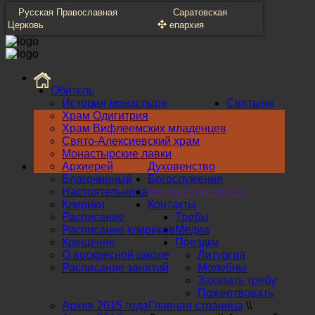
Русская Православная
Саратовская
Церковь
епархия
Обитель
История монастыря
Святыни
Храм Одигитрия
Храм Вифлеемских младенцев
Свято-Алексиевский храм
Монастырские лавки
Архиерей
Духовенство
Благочинный
Богослужения
Настоятельница
Воскресная школа
Клирики
Контакты
Расписание
Требы
Расписание клириков
Медиа
Крещение
Поездки
О воскресной школе
Литургия
Расписание занятий
Молебны
Заказать требу
Пожертвовать
Архив 2015 года
Главная страница
\\