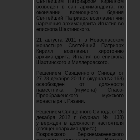
Святейшим Патриархом Кириллом
возведен в сан архимандрита; по
окончании всенощного бдения
Святейший Патриарх возглавил чин
наречения архимандрита Игнатия во
епископа Шахтинского.
21 августа 2011 г. в Новоспасском
монастыре Святейший Патриарх
Кирилл возглавил хиротонию
архимандрита Игнатия во епископа
Шахтинского и Миллеровского.
Решением Священного Синода от
27-28 декабря 2011 г. (журнал № 168)
освобожден от должности
наместника (игумена) Спасо-
Преображенского мужского
монастыря г. Рязани.
Решением Священного Синода от 26
декабря 2012 г. (журнал № 138)
утвержден в должности настоятеля
(священноархимандрита)
Покровского Верхнемакеевского
мужского монастыря с. Верхне-