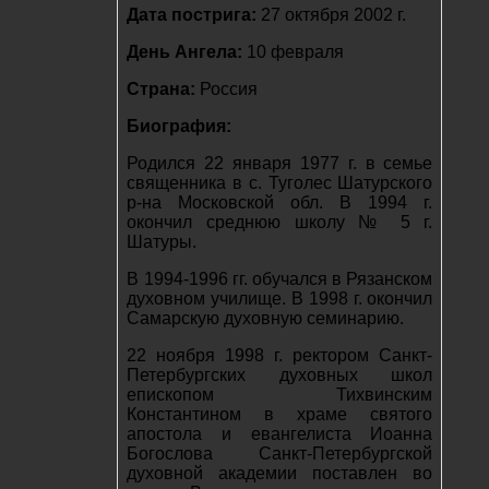
Дата пострига:
27 октября 2002 г.
День Ангела:
10 февраля
Страна:
Россия
Биография:
Родился 22 января 1977 г. в семье
священника в с. Туголес Шатурского
р-на Московской обл. В 1994 г.
окончил среднюю школу № 5 г.
Шатуры.
В 1994-1996 гг. обучался в Рязанском
духовном училище. В 1998 г. окончил
Самарскую духовную семинарию.
22 ноября 1998 г. ректором Санкт-
Петербургских духовных школ
епископом Тихвинским
Константином в храме святого
апостола и евангелиста Иоанна
Богослова Санкт-Петербургской
духовной академии поставлен во