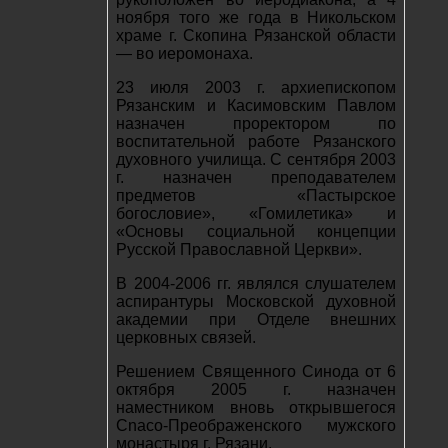
ноября того же года в Никольском
храме г. Скопина Рязанской области
— во иеромонаха.
23 июля 2003 г. архиепископом
Рязанским и Касимовским Павлом
назначен проректором по
воспитательной работе Рязанского
духовного училища. С сентября 2003
г. назначен преподавателем
предметов «Пастырское
богословие», «Гомилетика» и
«Основы социальной концепции
Русской Православной Церкви».
В 2004-2006 гг. являлся слушателем
аспирантуры Московской духовной
академии при Отделе внешних
церковных связей.
Решением Священного Синода от 6
октября 2005 г. назначен
наместником вновь открывшегося
Cnaco-Преображенского мужского
монастыря г. Рязани.