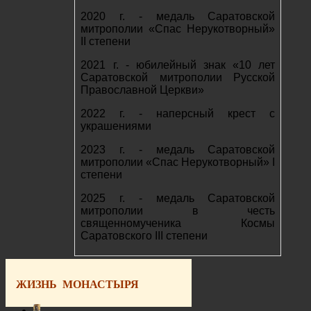
2020 г. - медаль Саратовской
митрополии «Спас Нерукотворный»
II степени
2021 г. - юбилейный знак «10 лет
Саратовской митрополии Русской
Православной Церкви»
2022 г. - наперсный крест с
украшениями
2023 г. - медаль Саратовской
митрополии «Спас Нерукотворный» I
степени
2025 г. - медаль Саратовской
митрополии в честь
священномученика Космы
Саратовского III степени
ЖИЗНЬ МОНАСТЫРЯ