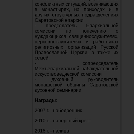
конфликтных ситуаций, возникающих
в монастырях, на приходах и в
других структурных подразделениях
Саратовской епархии
- председатель Епархиальной
комиссии по попечению о
нуждающихся священнослужителях,
церковнослужителях и работниках
религиозных организаций Русской
Православной Церкви, а также их
семей
- сопредседатель
Межъепархиальной наблюдательной
искусствоведческой комиссии
- духовный руководитель
монашеской общины Саратовской
духовной семинарии
Награды:
2007 г. - набедренник
2010 г. - наперсный крест
2018 г. - палица