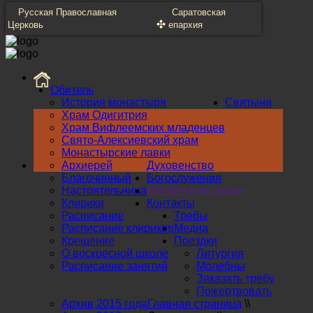
Русская Православная
Саратовская
Церковь
епархия
Обитель
История монастыря
Святыни
Храм Одигитрия
Храм Вифлеемских младенцев
Свято-Алексиевский храм
Монастырские лавки
Архиерей
Духовенство
Благочинный
Богослужения
Настоятельница
Воскресная школа
Клирики
Контакты
Расписание
Требы
Расписание клириков
Медиа
Крещение
Поездки
О воскресной школе
Литургия
Расписание занятий
Молебны
Заказать требу
Пожертвовать
Архив 2015 года
Главная страница
\\