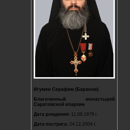
Игумен Серафим (Баранов)
Благочинный монастырей
Саратовской епархии
Дата рождения:
11.08.1979 г.
Дата пострига:
24.12.2004 г.