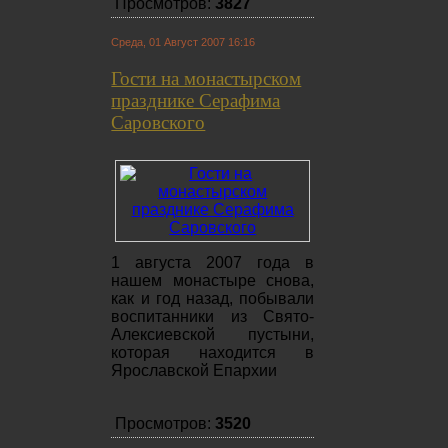
Просмотров:
3827
Среда, 01 Август 2007 16:16
Гости на монастырском
празднике Серафима
Саровского
1 августа 2007 года в
нашем монастыре снова,
как и год назад, побывали
воспитанники из Свято-
Алексиевской пустыни,
которая находится в
Ярославской Епархии
Просмотров:
3520