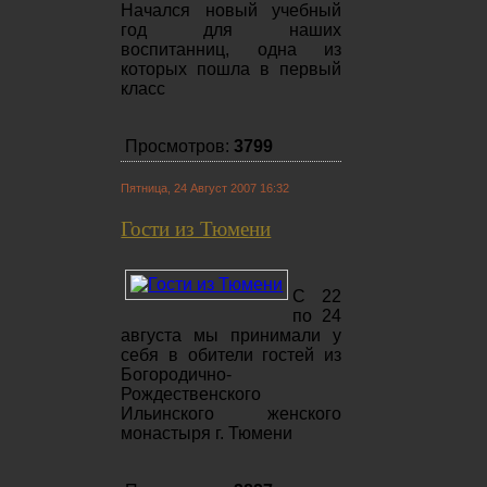
Начался новый учебный
год для наших
воспитанниц, одна из
которых пошла в первый
класс
Просмотров:
3799
Пятница, 24 Август 2007 16:32
Гости из Тюмени
С 22
по 24
августа мы принимали у
себя в обители гостей из
Богородично-
Рождественского
Ильинского женского
монастыря г. Тюмени