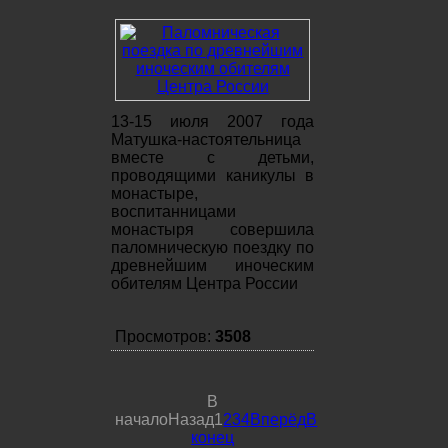
13-15 июля 2007 года
Матушка-настоятельница
вместе с детьми,
проводящими каникулы в
монастыре,
воспитанницами
монастыря совершила
паломническую поездку по
древнейшим иноческим
обителям Центра России
Просмотров:
3508
В
начало
Назад
1
2
3
4
Вперёд
В
конец