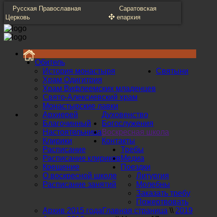
Русская Православная
Саратовская
Церковь
епархия
Обитель
История монастыря
Святыни
Храм Одигитрия
Храм Вифлеемских младенцев
Свято-Алексиевский храм
Монастырские лавки
Архиерей
Духовенство
Благочинный
Богослужения
Настоятельница
Воскресная школа
Клирики
Контакты
Расписание
Требы
Расписание клириков
Медиа
Крещение
Поездки
О воскресной школе
Литургия
Расписание занятий
Молебны
Заказать требу
Пожертвовать
Архив 2015 года
Главная страница
\\
2019