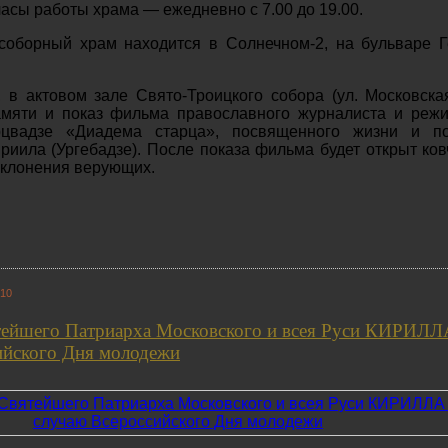
часы работы храма — ежедневно с 7.00 до 19.00.
соборный храм находится в Солнечном-2, на бульваре 
, в актовом зале Свято-Троицкого собора (ул. Московская
амяти и показ фильма православного журналиста и реж
рцвадзе «Диадема старца», посвященного жизни и по
риила (Ургебадзе). После показа фильма будет открыт ков
оклонения верующих.
:10
ейшего Патриарха Московского и всея Руси КИРИЛЛ
ийского Дня молодежи