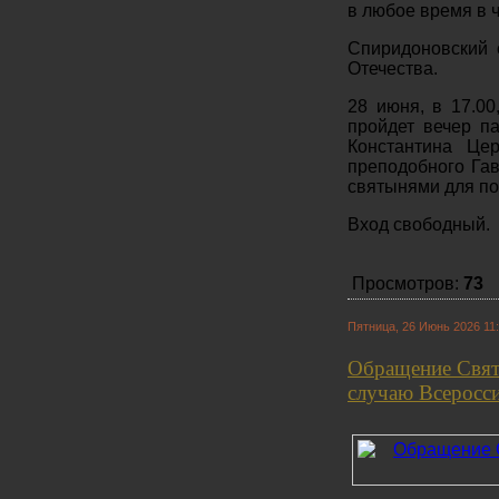
в любое время в 
Спиридоновский 
Отечества.
28 июня, в 17.00
пройдет вечер п
Константина Це
преподобного Гав
святынями для п
Вход свободный.
Просмотров:
73
Пятница, 26 Июнь 2026 11
Обращение Свят
случаю Всеросс