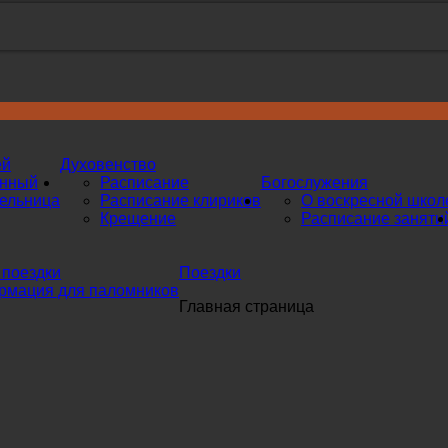
ей
Духовенство
инный
Расписание
Богослужения
ельница
Расписание клириков
О воскресной школ
Крещение
Расписание заняти
поездки
Поездки
мация для паломников
Главная страница