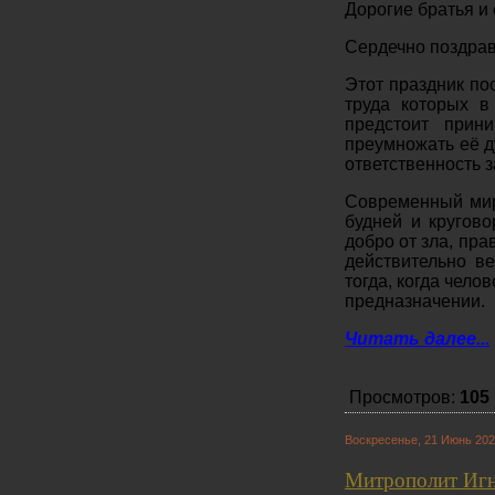
Дорогие братья и 
Сердечно поздрав
Этот праздник по
труда которых в
предстоит прин
преумножать её д
ответственность з
Современный мир
будней и кругово
добро от зла, пра
действительно в
тогда, когда чело
предназначении.
Читать далее...
Просмотров:
105
Воскресенье, 21 Июнь 202
Митрополит Игн