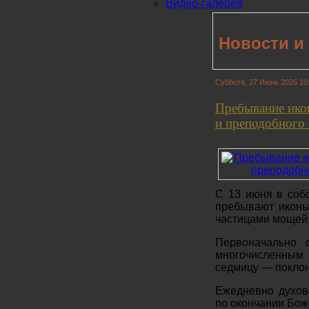
Видео-галерея
Новости и
Суббота, 27 Июнь 2026 10
Пребывание ико
и преподобного 
С 13 июня в соб
пребывают иконы
частицами мощей
Первоначально 
многочисленным
седмицу — поклон
Ежедневно духов
по окончании Бож