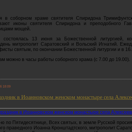
 в соборном храме святителя Спиридона Тримифунтско
вают иконы святителя Спиридона и преподобного Гав
тицами мощей.
и состоялась 13 июня за Божественной литургией, ко
 день митрополит Саратовский и Вольский Игнатий. Еже
исты святым, по окончании Божественной литургии и в 16.
м можно в часы работы соборного храма (с 7.00 до 19.00).
6 18:09
здник в Иоанновском женском монастыре села Алексе
-ю по Пятидесятнице, Всех святых, в земле Русской проси
ого праведного Иоанна Кронштадтского, митрополит Сарат