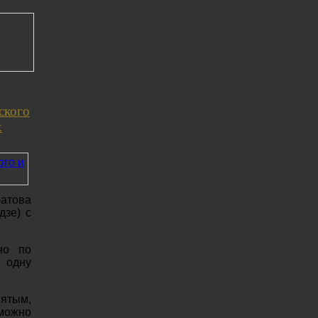
ского
х
ратова
дзе) с
но по
 одну
вятым,
 можно