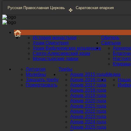
Русская Православная Церковь
Саратовская епархия
История монастыря
Обитель
Храм Одигитрия
Святыни
Храм Вифлеемских младенцев
Архиер
Свято-Алексиевский храм
Благоч
Монастырские лавки
Настоят
Клирики
Литургия
Требы
Молебны
Архив 2015 года
Медиа
Заказать требу
Архив 2016 года
Наши 
Пожертвовать
Архив 2017 года
Инфор
Архив 2018 года
Архив 2019 года
Архив 2020 года
Архив 2021 года
Архив 2022 года
Архив 2023 года
Архив 2024 года
Архив 2025 года