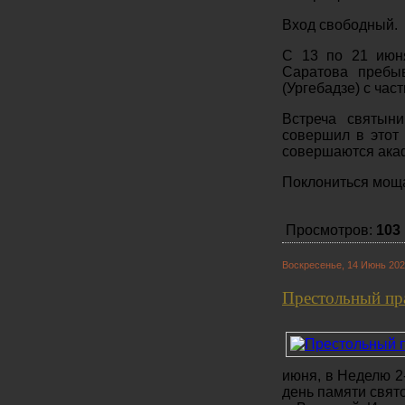
Вход свободный.
С 13 по 21 июня
Саратова пребы
(Ургебадзе) с час
Встреча святын
совершил в этот
совершаются акаф
Поклониться моща
Просмотров:
103
Воскресенье, 14 Июнь 202
Престольный пра
июня, в Неделю 2
день памяти свят