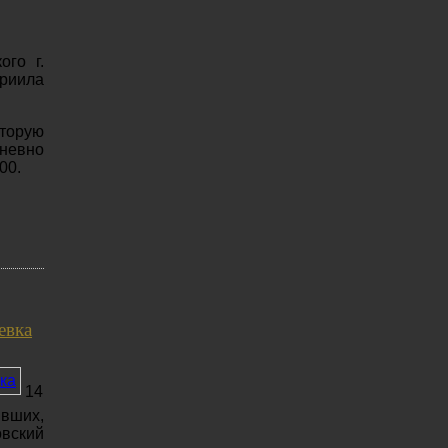
го г.
риила
торую
дневно
00.
евка
14
явших,
овский