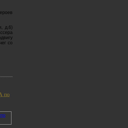
Героев
, д.6)
иссера
двигу
чег со
А по