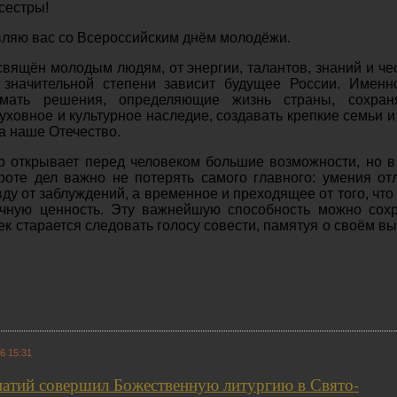
сестры!
ляю вас со Всероссийским днём молодёжи.
свящён молодым людям, от энергии, талантов, знаний и че
 значительной степени зависит будущее России. Именн
имать решения, определяющие жизнь страны, сохран
уховное и культурное наследие, создавать крепкие семьи и
а наше Отечество.
 открывает перед человеком большие возможности, но в
роте дел важно не потерять самого главного: умения от
вду от заблуждений, а временное и преходящее от того, что
ечную ценность. Эту важнейшую способность можно сох
век старается следовать голосу совести, памятуя о своём в
6 15:31
атий совершил Божественную литургию в Свято-