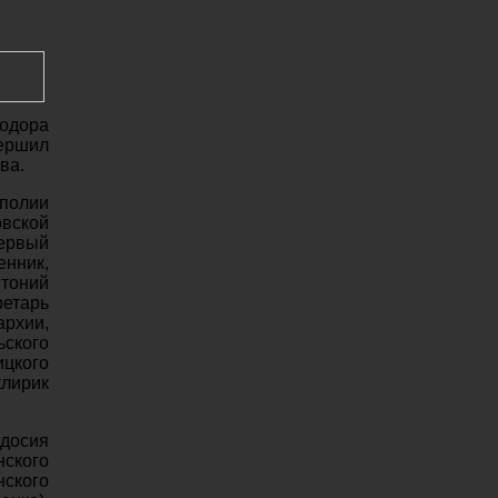
еодора
ершил
ва.
ополии
овской
ервый
енник,
нтоний
етарь
рхии,
ьского
ицкого
лирик
досия
нского
нского