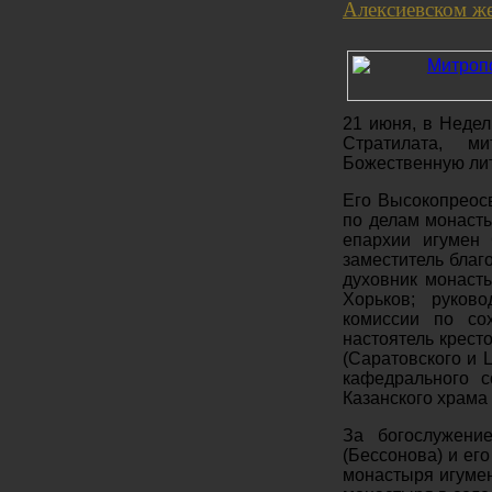
Алексиевском же
21 июня, в Недел
Стратилата, м
Божественную лит
Его Высокопреос
по делам монаст
епархии игумен 
заместитель благ
духовник монаст
Хорьков; руков
комиссии по со
настоятель крест
(Саратовского и 
кафедрального с
Казанского храма 
За богослужени
(Бессонова) и ег
монастыря игумен