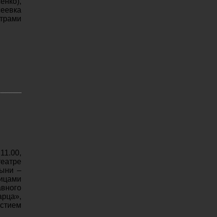
енко),
еевка
трами
11.00,
еатре
тыни –
тицами
вного
рца»,
астием