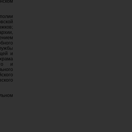
нском
ополии
овской
ожков;
рхии,
ением
бного
службы
щей и
храма
ого и
льного
йского
вского
ольном