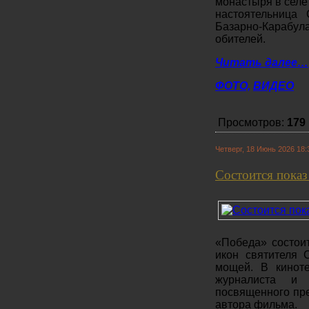
монастыря в селе
настоятельница 
Базарно-Карабу
обителей.
Читать далее…
ФОТО,
ВИДЕО
Просмотров:
179
Четверг, 18 Июнь 2026 18:
Состоится показ
«Победа» состои
икон святителя 
мощей. В кинот
журналиста и 
посвященного пре
автора фильма.