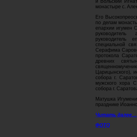
и Вольский Игна
монастыре с. Але
Его Высокопреос
по делам монаст
епархии игумен С
руководитель 
руководитель е
специальной свя
Серафима Саровск
протокола Сарат
древних святы
священномучен
Царицынского), и
собора г. Сарат
мужского хора Св
собора г. Саратов
Матушка Игумения
празднике Иоанно
Читать далее…
ФОТО