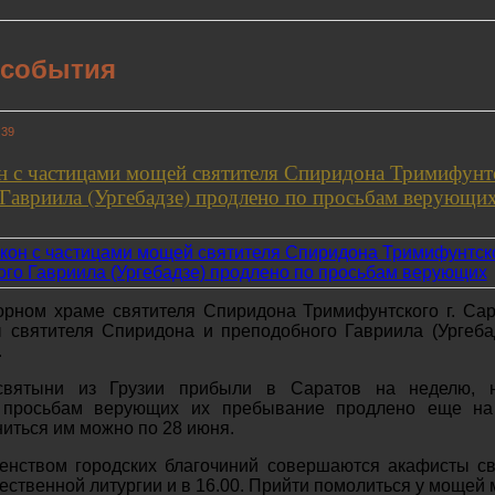
 события
:39
н с частицами мощей святителя Спиридона Тримифунт
Гавриила (Ургебадзе) продлено по просьбам верующи
орном храме святителя Спиридона Тримифунтского г. Са
 святителя Спиридона и преподобного Гавриила (Ургеба
.
святыни из Грузии прибыли в Саратов на неделю, 
 просьбам верующих их пребывание продлено еще на
иться им можно по 28 июня.
енством городских благочиний совершаются акафисты с
ественной литургии и в 16.00. Прийти помолиться у мощей