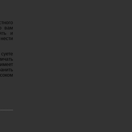
стного
о вам
ять и
 нести
 суете
личать
 имеет
ранить
ысоком