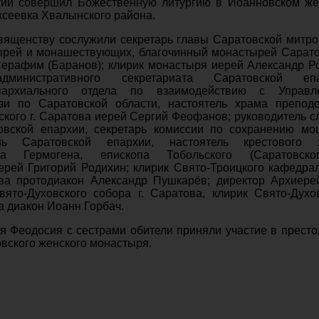
тий совершил Божественную литургию в Иоанновском же
ксеевка Хвалынского района.
вященству сослужили секретарь главы Саратовской митр
ырей и монашествующих, благочинный монастырей Сарат
ерафим (Баранов); клирик монастыря иерей Александр Р
административного секретариата Саратовской епа
пархиального отдела по взаимодействию с Управл
зи по Саратовской области, настоятель храма преподо
ого г. Саратова иерей Сергий Феофанов; руководитель 
овской епархии, секретарь комиссии по сохранению мо
нь Саратовской епархии, настоятель крестового 
ика Гермогена, епископа Тобольского (Саратовск
ерей Григорий Родихин; клирик Свято-Троицкого кафедра
ова протодиакон Александр Пушкарёв; директор Архиере
ято-Духовского собора г. Саратова, клирик Свято-Духо
а диакон Иоанн Горбач.
 Феодосия с сестрами обители приняли участие в прест
вского женского монастыря.