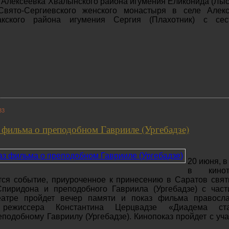
 Алексеевка Хвалынского района игумения Еликонида (Лыс
Свято-Сергиевского женского монастыря в селе Алекс
лакского района игумения Сергия (Плахотник) с сес
33
 фильма о преподобном Гаврииле (Ургебадзе)
20 июня, в 
в кинот
тся событие, приуроченное к принесению в Саратов свя
Спиридона и преподобного Гавриила (Ургебадзе) с час
еатре пройдет вечер памяти и показ фильма правосла
режиссера Константина Церцвадзе «Диадема ста
подобному Гавриилу (Ургебадзе). Кинопоказ пройдет с уч