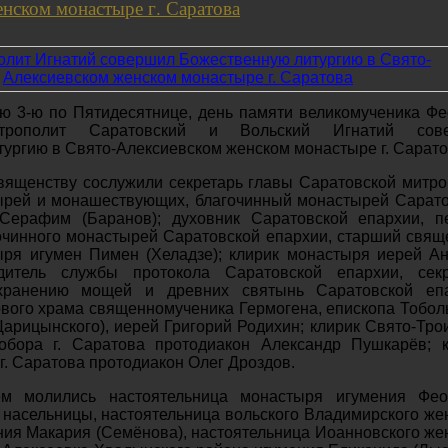
нском монастыре г. Саратова
ю 3-ю по Пятидесятнице, день памяти великомученика Ф
итрополит Саратовский и Вольский Игнатий сов
ургию в Свято-Алексиевском женском монастыре г. Сарато
вященству сослужили секретарь главы Саратовской митр
ырей и монашествующих, благочинный монастырей Сарат
Серафим (Баранов); духовник Саратовской епархии, п
очинного монастырей Саратовской епархии, старший свящ
ыря игумен Пимен (Хеладзе); клирик монастыря иерей А
одитель службы протокола Саратовской епархии, секр
хранению мощей и древних святынь Саратовской епа
ового храма священномученика Гермогена, епископа Тобол
Царицынского), иерей Григорий Родихин; клирик Свято-Тро
обора г. Саратова протодиакон Александр Пушкарёв; к
г. Саратова протодиакон Олег Дроздов.
ем молились настоятельница монастыря игумения Фео
о насельницы, настоятельница вольского Владимирского же
ия Макария (Семёнова), настоятельница Иоанновского же